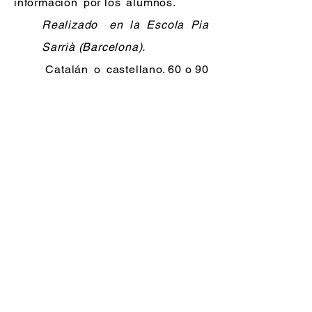
información
por los
alumnos.
Realizado
en la Escola Pia
Sarrià (Barcelona).
Catalán
o
castellano. 60 o 90
minutos.
1-40 alumnos por sesión. Impartida
por
Marc Esquirol
.
masterclass -
primeras
experiencias
emprendedoras
A los
14 años
montó
una oenegé,
a los
16 una agencia de fotografía